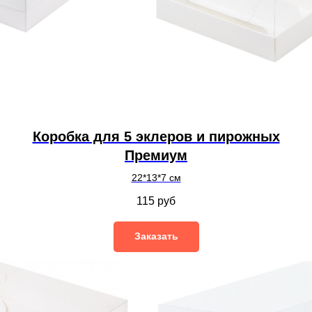
Коробка для 5 эклеров и пирожных
Премиум
22*13*7 см
115
руб
Заказать