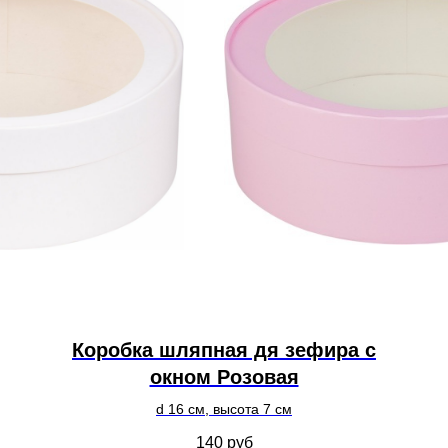
Коробка шляпная дя зефира с
окном Розовая
d 16 см, высота 7 см
140
руб