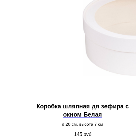
Коробка шляпная дя зефира с
окном Белая
d 20 см, высота 7 см
145
руб