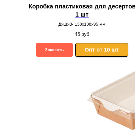
Коробка пластиковая для десерто
1 шт
ДхШхВ- 138х138х95 мм
45
руб
Опт от 10 шт
Заказать