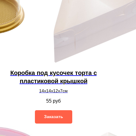
Коробка под кусочек торта с
пластиковой крышкой
14х14х12х7см
55
руб
Заказать