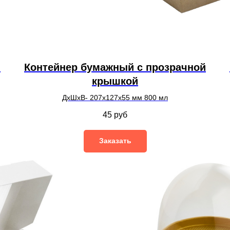
й
Контейнер бумажный с прозрачной
крышкой
ДхШхВ- 207х127х55 мм 800 мл
45
руб
Заказать